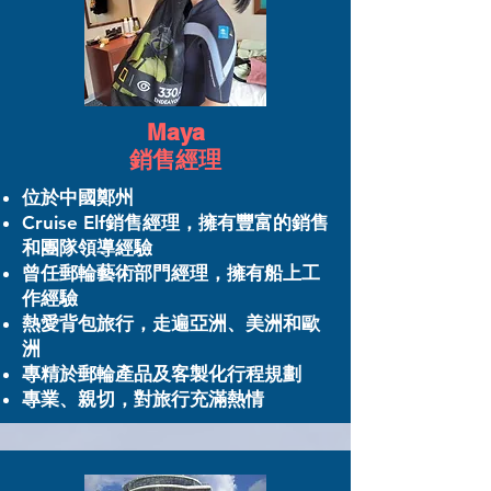
Maya
銷售經理
位於中國鄭州
Cruise Elf銷售經理，擁有豐富的銷售
和團隊領導經驗
曾任郵輪藝術部門經理，擁有船上工
作經驗
熱愛背包旅行，走遍亞洲、美洲和歐
洲
專精於郵輪產品及客製化行程規劃
專業、親切，對旅行充滿熱情