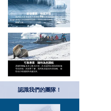
超值優惠 · 物超所值
我們提供具有競爭力的價格，包括專屬團體優惠、提
前預訂折扣和限時促銷——助您以最佳價格，實現夢想
郵輪之旅。
可靠專業 · 隨時為您護航
憑藉對郵輪及岸上觀光行程（尤其是阿拉斯加與南極
等目的地）的深厚了解，我們為您提供內部攻略、個
性化行程規劃與卓越支持。
認識我們的團隊！